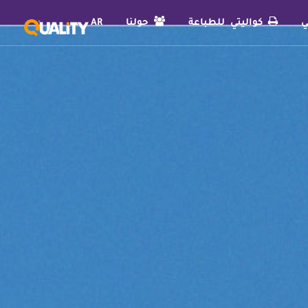
ي
كواليتي للطباعة
حولنا
AR