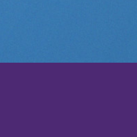
برمجية الإجتما
عـبـر خاصـيـة الـتـقـدم الـتكـنـولـو
الاجتماعات والمؤتمرات والندوات يمكنك الاجتماع