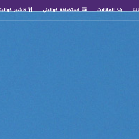
نا
المقالات
استضافة كواليتي
كاشير كواليت