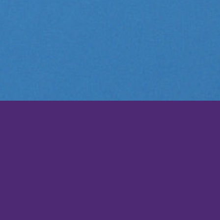
عات اونلايـن
جـي فـي إنـشـاء منـصـات وبرمجيات
 مع أعضاء فريـقـك إما مـكـالمة ثنـائـيـة