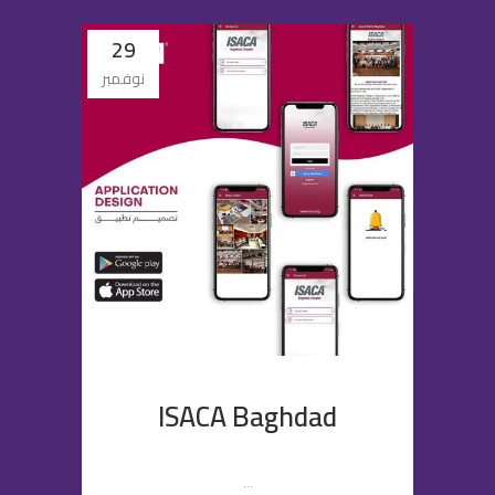
29
نوفمبر
ISACA Baghdad
...