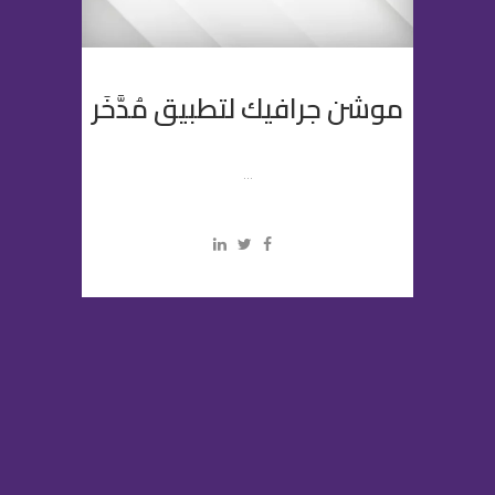
موشن جرافيك لتطبيق مُدَّخَر
...