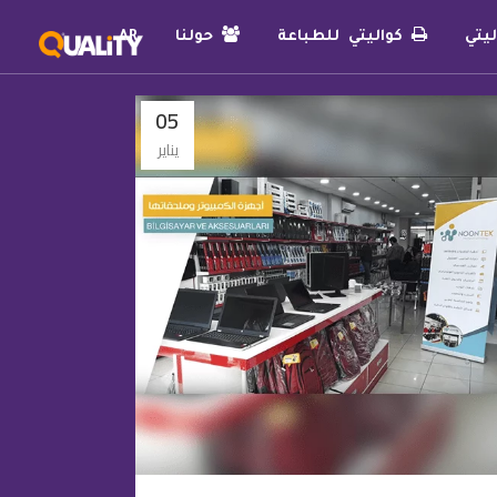
يتي
كواليتي للطباعة
حولنا
AR
05
يناير