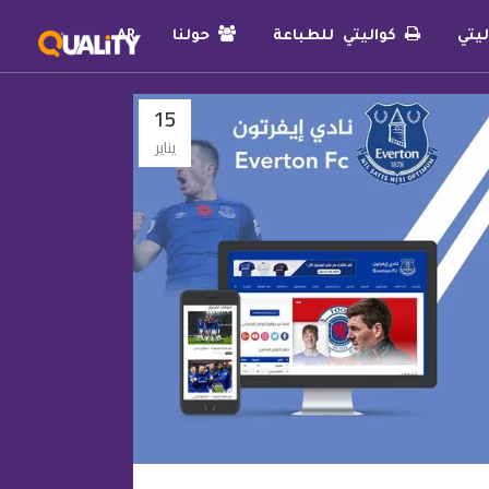
يتي
كواليتي للطباعة
حولنا
AR
15
يناير