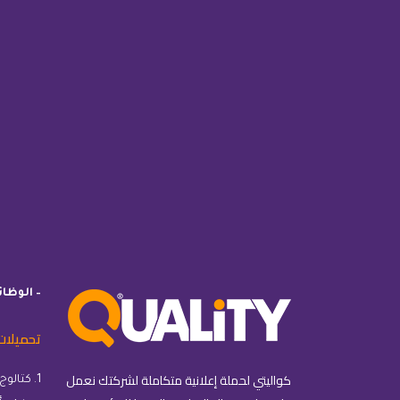
– الوظا
تحميلات
كواليتي لحملة إعلانية متكاملة لشركتك نعمل
1. كتالوج كواليتي