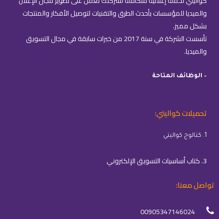
كواليتي لحملة إعلانية متكاملة لشركتك نعمل على تطوير مجال الإعلان
والميديا للمؤسسات بأحدث الطرق والتقنيات لتوصيل الأفكار والمنتجات
بشكل مميز.
تأسست الشركة في سنة 2017 من خبرات سابقة في مجال التسويق
والميديا.
– الوظائف المتاحة
تحميلات كواليتي:
1. كتالوج كواليتي
3. كتاب أساسيات التسويق الإلكتروني
تواصل معنا:
00905347146024