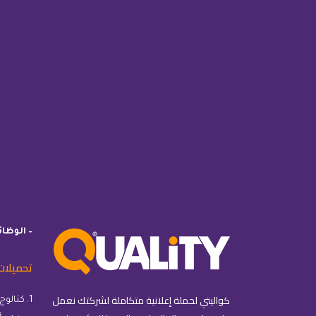
– الوظا
تحميلات
كواليتي لحملة إعلانية متكاملة لشركتك نعمل
1. كتالوج كواليتي