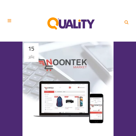
15
يناير