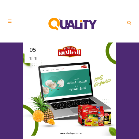
05
يوليو