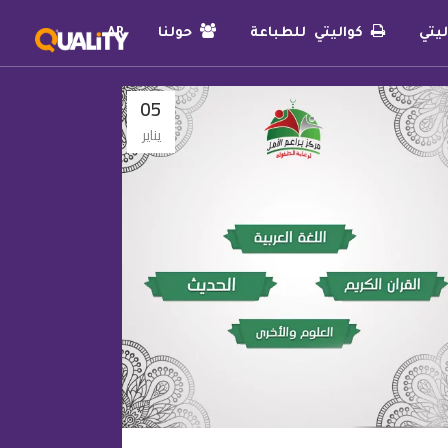
يتي
كواليتي للطباعة
حولنا
AR
05
يناير