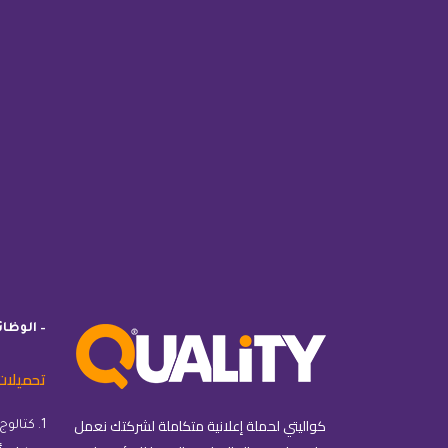
– الوظا
تحميلات
كواليتي لحملة إعلانية متكاملة لشركتك نعمل
1. كتالوج كواليتي