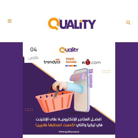
04
مارس