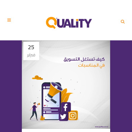
25
فبراير