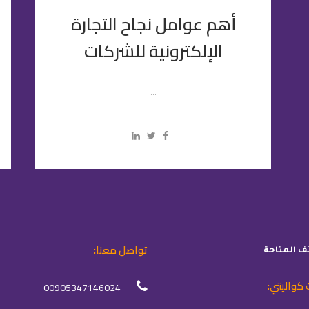
أهم عوامل نجاح التجارة
الإلكترونية للشركات
...
تواصل معنا:
ئف المتاحة
 كواليتي:
00905347146024