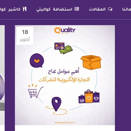
لنا
المقالات
استضافة كواليتي
كاشير كوال
18
أكتوبر