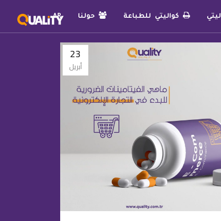
يتي
كواليتي للطباعة
حولنا
AR
23
أبريل