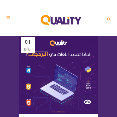
01
يوليو