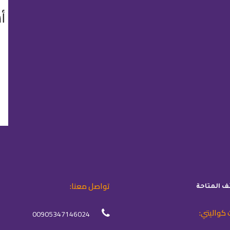
أ
تواصل معنا:
ئف المتاحة
 كواليتي:
00905347146024