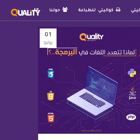
يتي
كواليتي للطباعة
حولنا
AR
01
يوليو