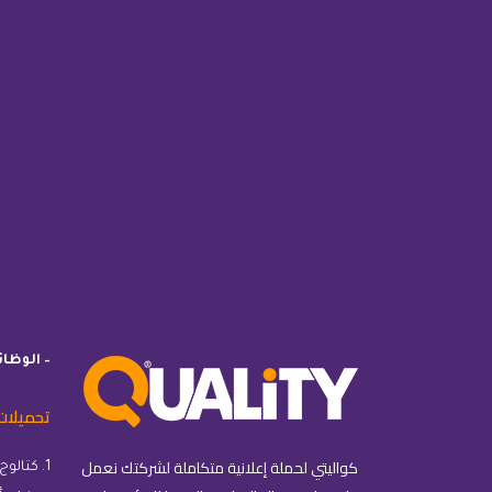
– الوظا
تحميلات
كواليتي لحملة إعلانية متكاملة لشركتك نعمل
1. كتالوج كواليتي