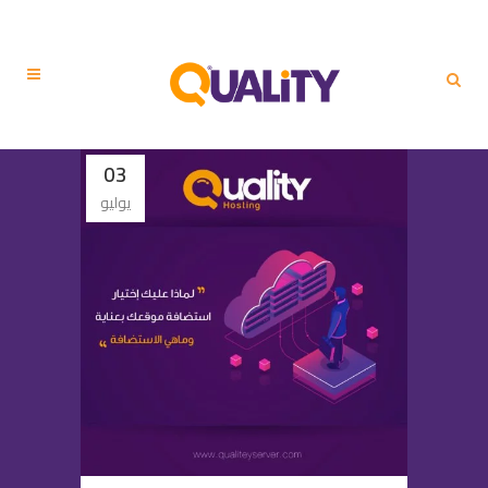
03
يوليو