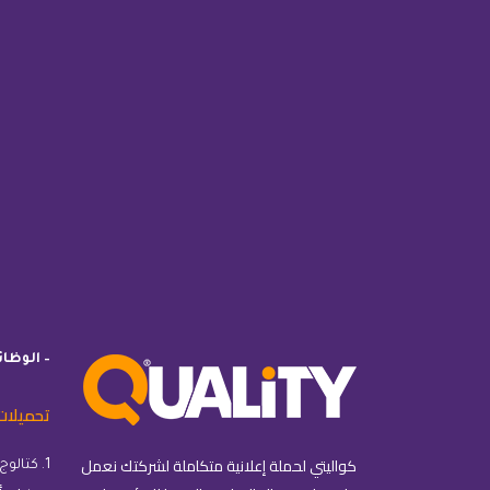
– الوظا
تحميلات
كواليتي لحملة إعلانية متكاملة لشركتك نعمل
1. كتالوج كواليتي