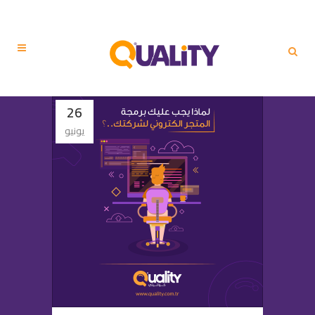
26
يونيو