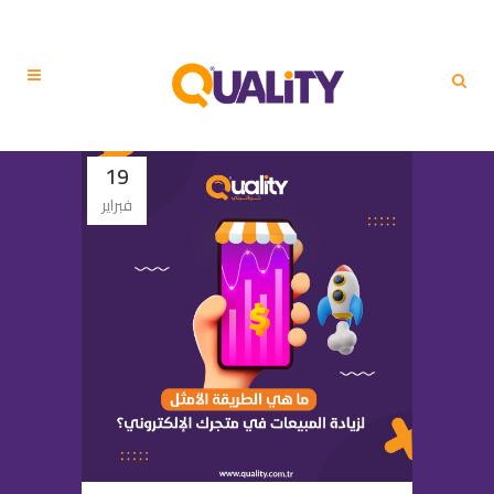
19
فبراير