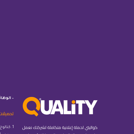
– الوظا
تحميلات
كواليتي لحملة إعلانية متكاملة لشركتك نعمل
1. كتالوج كواليتي