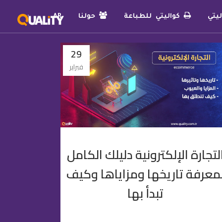
يتي
كواليتي للطباعة
حولنا
AR
29
فبراير
لتجارة الإلكترونية دليلك الكامل
معرفة تاريخها ومزاياها وكيف
تبدأ بها