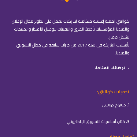
كواليتي لحملة إعلانية متكاملة لشركتك نعمل على تطوير مجال الإعلان
والميديا للمؤسسات بأحدث الطرق والتقنيات لتوصيل الأفكار والمنتجات
بشكل مميز.
تأسست الشركة في سنة 2017 من خبرات سابقة في مجال التسويق
والميديا.
– الوظائف المتاحة
تحميلات كواليتي:
1. كتالوج كواليتي
3. كتاب أساسيات التسويق الإلكتروني
تواصل معنا: