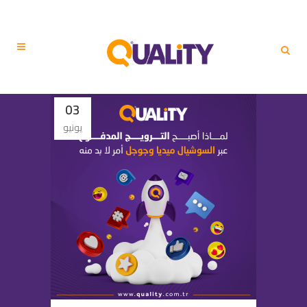
03
يونيو