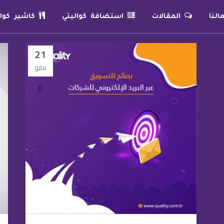
لنا
المقالات
استضافة كواليتي
كاشير كوال
21
مايو