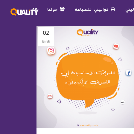
يتي
كواليتي للطباعة
حولنا
AR
02
يونيو