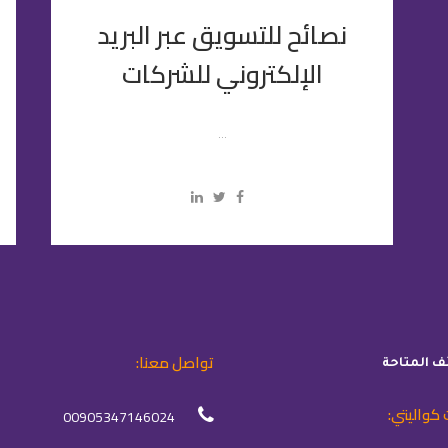
نصائح للتسويق عبر البريد
ا
الإلكتروني للشركات
...
تواصل معنا:
ئف المتاحة
 كواليتي:
00905347146024