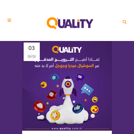
03
يونيو