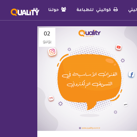
يتي
كواليتي للطباعة
حولنا
AR
02
يونيو