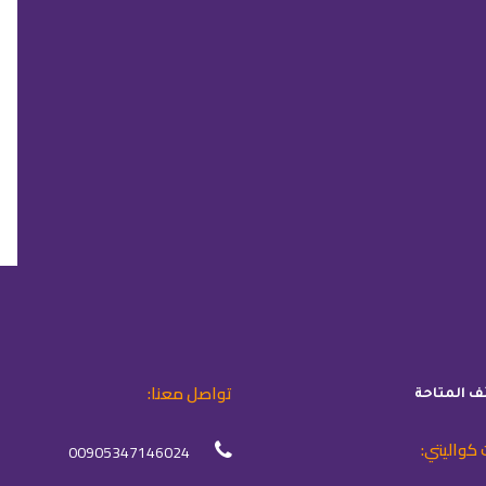
ا
تواصل معنا:
ئف المتاحة
 كواليتي:
00905347146024