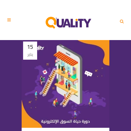
15
يناير