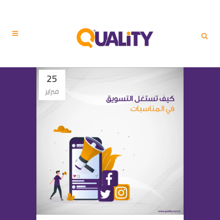
25
فبراير