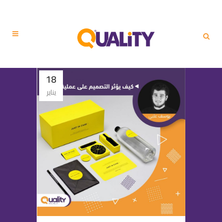
18
يناير