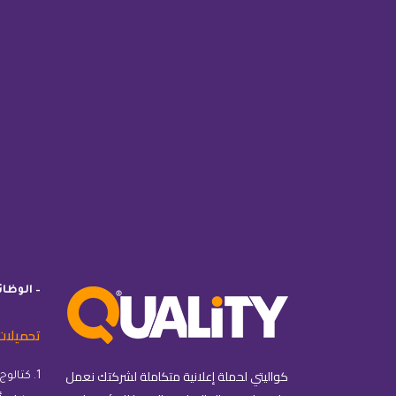
– الوظا
تحميلات
كواليتي لحملة إعلانية متكاملة لشركتك نعمل
1. كتالوج كواليتي