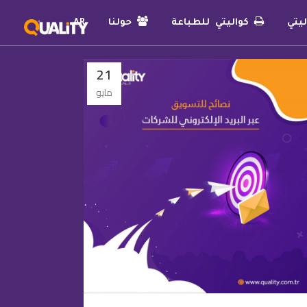
يتي
كواليتي للطباعة
حولنا
AR
21
مايو