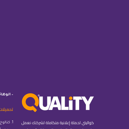
– الوظا
تحميلات
كواليتي لحملة إعلانية متكاملة لشركتك نعمل
1. كتالوج كواليتي