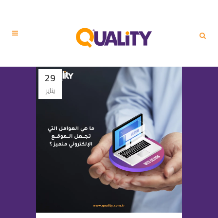
29
يناير