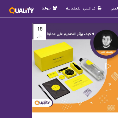
يتي
كواليتي للطباعة
حولنا
AR
18
يناير