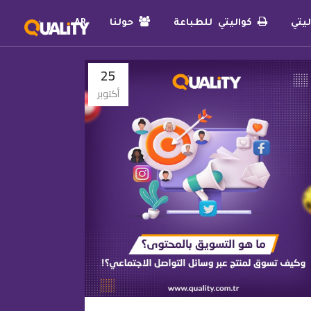
يتي
كواليتي للطباعة
حولنا
AR
25
أكتوبر