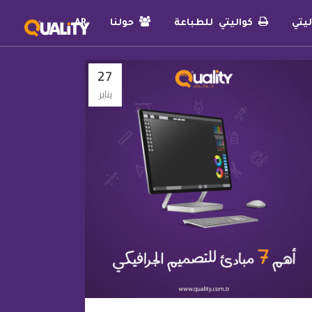
يتي
كواليتي للطباعة
حولنا
AR
27
يناير