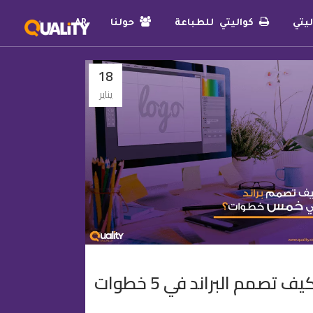
يتي
كواليتي للطباعة
حولنا
AR
18
يناير
يف تصمم البراند في 5 خطوات