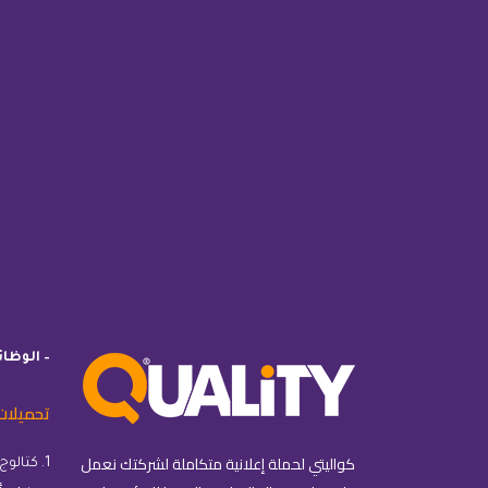
– الوظا
تحميلات
كواليتي لحملة إعلانية متكاملة لشركتك نعمل
1. كتالوج كواليتي