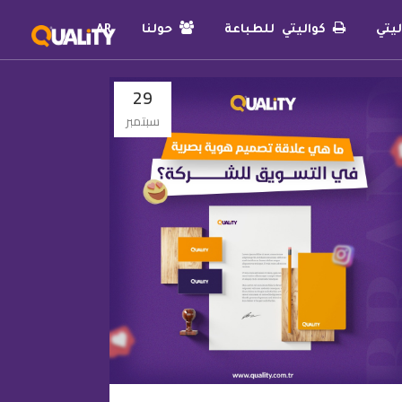
يتي
كواليتي للطباعة
حولنا
AR
29
سبتمبر