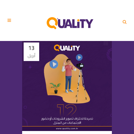
13
أبريل