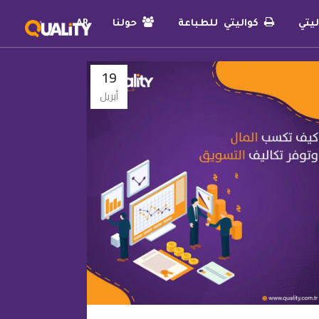
يتي
كواليتي للطباعة
حولنا
AR
19
أبريل