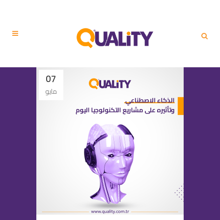
07
مايو