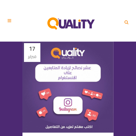
17
فبراير