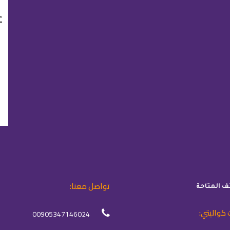
ع
تواصل معنا:
ئف المتاحة
 كواليتي:
00905347146024