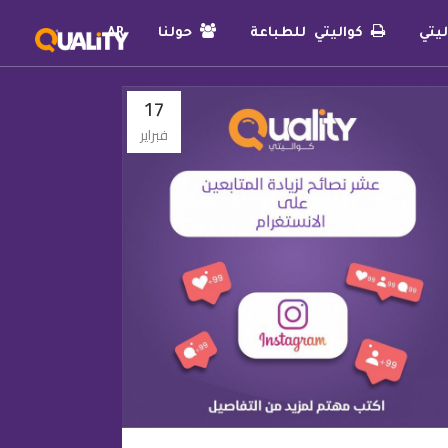
يتي
كواليتي للطباعة
حولنا
AR
17
فبراير