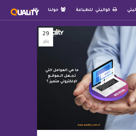
يتي
كواليتي للطباعة
حولنا
AR
29
يناير