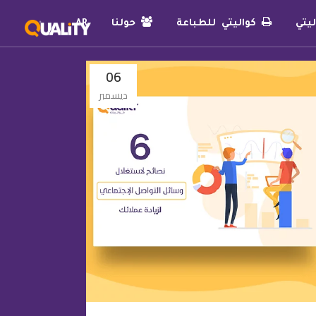
يتي
كواليتي للطباعة
حولنا
AR
06
ديسمبر