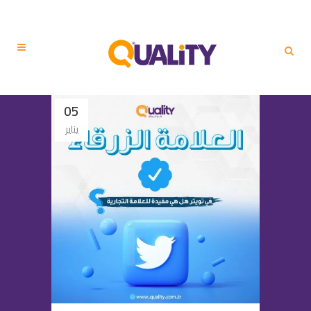
05
يناير