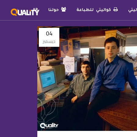
يتي
كواليتي للطباعة
حولنا
AR
04
ديسمبر