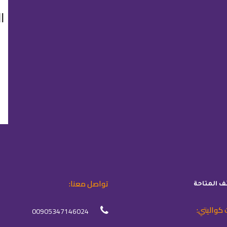
ا
تواصل معنا:
ئف المتاحة
 كواليتي:
00905347146024