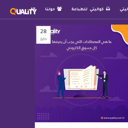
يتي
كواليتي للطباعة
حولنا
AR
28
مايو