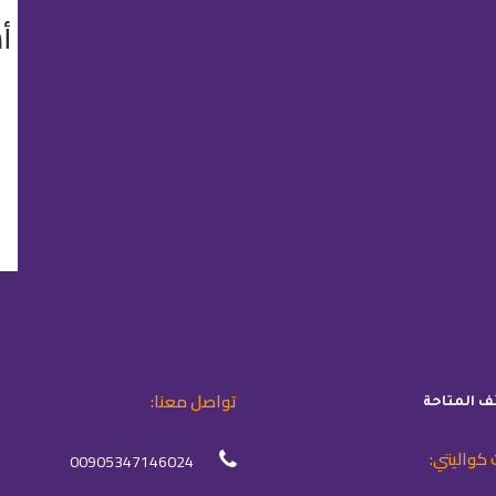
أ
تواصل معنا:
ئف المتاحة
 كواليتي:
00905347146024