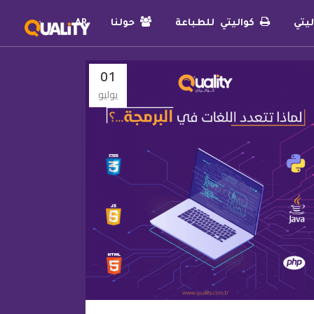
يتي
كواليتي للطباعة
حولنا
AR
01
يوليو