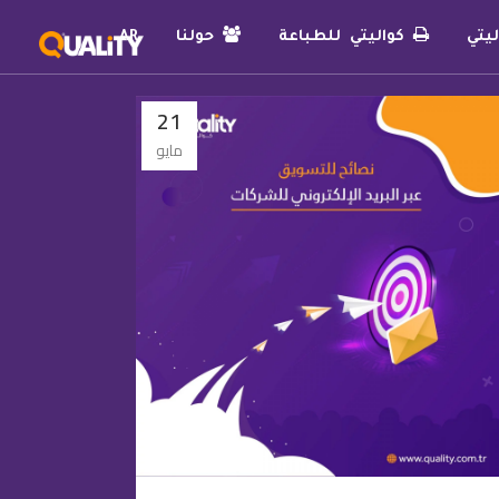
يتي
كواليتي للطباعة
حولنا
AR
21
مايو